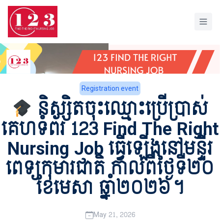
Home
Registration event
និស្សិតចុះឈ្មោះប្រើប្រាស់
គេហទំព័រ 123 Find The Right
Nursing Job ធ្វើឡើងនៅមន្ទីរ
ពេទ្យកុមារជាតិ កាលពីថ្ងៃទី២០
ខែមេសា ឆ្នាំ២០២៦។
May 21, 2026