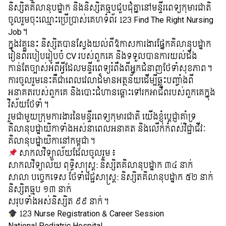
និស្សិតគិលានុបដ្ឋាក និងនិស្សិតឆ្មបជួបជុំគ្នានៅមន្ទីរពេទ្យកុមារជាតិ
ចូលរួមចុះឈ្មោះប្រើប្រាស់គេហទំព័រ 123 Find The Right Nursing ​
Job។
ក្នុងវគ្គនេះ និស្សិតបានស្វែងយល់ពីឱកាសការងារផ្នែកគិលានុបដ្ឋាក
រៀនពីរបៀបរៀបចំ CV របស់ពួកគេ និងទទួលបានការយល់ដឹង
កាន់តែច្បាស់អំពីអ្វីដែលមន្ទីរពេទ្យរំពឹងពីអ្នកជំនាញថែទាំសុខភាព។
ការចូលរួមនេះគឺជាពេលវេលាដ៏មានអត្ថន័យដើម្បីឆ្លុះបញ្ចាំងពី
អនាគតរបស់ពួកគេ និងបោះជំហានឆ្ពោះទៅរកអាជីពរបស់ពួកគេក្នុង
វិស័យថែទាំ។
រួមជាមួយក្រុមការងារនៃមន្ទីរពេទ្យកុមារជាតិ យើងខ្ញុំប្តេជ្ញាគាំទ្រ
គិលានុបដ្ឋាយិកាទាំងអស់នាពេលអនាគត និងលើកកំពស់វិជ្ជាជីវៈ
គិលានុបដ្ឋាយិកានៅកម្ពុជា។
សាកលវិទ្យាល័យដែលចូលរួម៖
សាកលវិទ្យាល័យ ពុទ្ធិសាស្ត្រ: និស្សិតគិលានុបដ្ឋាក ៣៤ នាក់
សាលា បច្ចេកទេស ថែទាំវេជ្ជសាស្រ្ត: និស្សិតគិលានុបដ្ឋាក ៥២ នាក់
និស្សិតឆ្មប ១៣ នាក់
សរុបទាំងអស់និស្សិត ៩៩ នាក់។
123 Nurse Registration & Career Session
National Pediatric Hospital