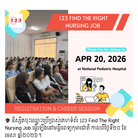
និស្សិតចុះឈ្មោះប្រើប្រាស់គេហទំព័រ 123 Find The Right
Nursing Job ធ្វើឡើងនៅមន្ទីរពេទ្យកុមារជាតិ កាលពីថ្ងៃទី២០ ខែ
មេសា ឆ្នាំ២០២៦។