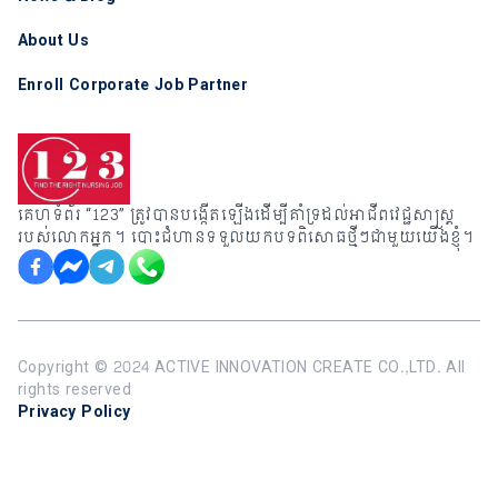
About Us
Enroll Corporate Job Partner
គេហទំព័រ “123” ត្រូវបានបង្កើតឡើងដើម្បីគាំទ្រដល់អាជីពវេជ្ជសាស្រ្ត
របស់លោកអ្នក។ បោះជំហានទទួលយកបទពិសោធថ្មីៗជាមួយយើងខ្ញុំ។
Copyright ©️ 2024 ACTIVE INNOVATION CREATE CO.,LTD. All
rights reserved
Privacy Policy