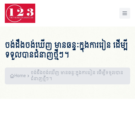
Home
ចង់ដឹងចង់ឃើញ មានឆន្ទៈក្នុងការរៀន ដើម្បី
ទទួលបានជំនាញថ្មីៗ។
ចង់ដឹងចង់ឃើញ មានឆន្ទៈក្នុងការរៀន ដើម្បីទទួលបាន
Home
ជំនាញថ្មីៗ។