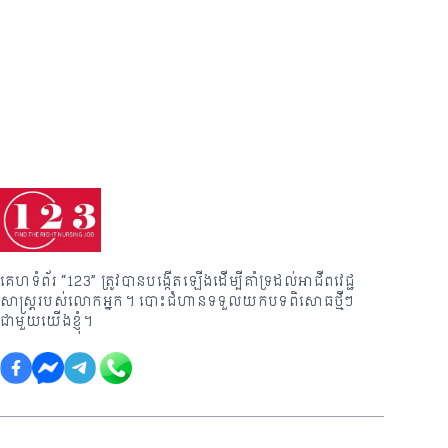
គេហទំព័រ “123” ត្រូវបានបង្កើតឡើងដើម្បីគាំទ្រដល់អាជីពវេជ្ជ
សាស្រ្តរបស់លោកអ្នក។ បោះជំហានទទួលយកបទពិសោធថ្មីៗ
ជាមួយយើងខ្ញុំ។