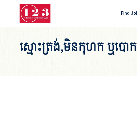
Home
Find Jo
ស្មោះត្រង់,មិនកុហក ឬបោក