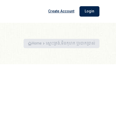
Create Account
Login
Home
ស្មោះត្រង់,មិនកុហក ឬបោកប្រាស់